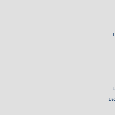
D
D
Dec