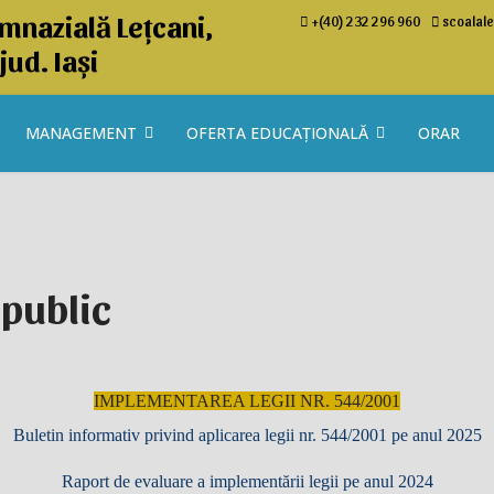
mnazială Lețcani,
+(40) 232 296 960
scoalal
jud. Iași
MANAGEMENT
OFERTA EDUCAȚIONALĂ
ORAR
 public
IMPLEMENTAREA LEGII NR. 544/2001
Buletin informativ privind aplicarea legii nr. 544/2001 pe anul 2025
Raport de evaluare a implementării legii pe anul 2024