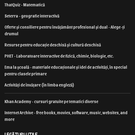
ThatQuiz - Matematică
Seterra - geografie interactivă
Oferte și consiliere pentru învățământ profesional și dual - Alege-ți
drumul
Resurse pentru educație deschisă și cultură deschisă
PHET - Laboratoare interactive de fizică, chimie, biologie, etc.
Ema la școală - materiale educaționale și idei de activități, în special
pentru clasele primare
Activități de învățare (în limba engleză)
Khan Academy - cursuri gratuite pe tematici diverse
Internet Archive - free books, movies, software, music, websites, and
more
LEGĂTURI UTILE