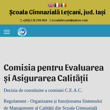
Școala Gimnazială Lețcani, jud. Iași
+(40) 232 296 960
scoalaletcani@yahoo.com
Comisia pentru Evaluarea
și Asigurarea Calității
Decizia de constituire a comisiei C.E.A.C.
Regulament - O
rganizarea și funcționarea Sistemului
de Management al Calității din Școala Gimnazială