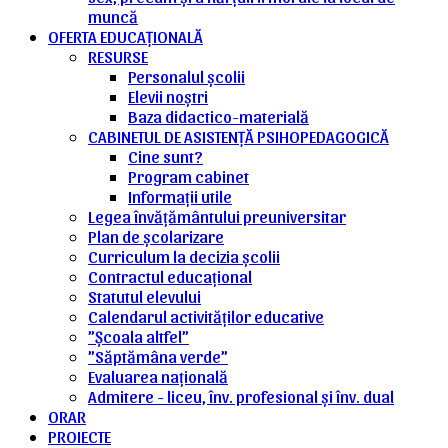
muncă
OFERTA EDUCAȚIONALĂ
RESURSE
Personalul școlii
Elevii noștri
Baza didactico-materială
CABINETUL DE ASISTENȚĂ PSIHOPEDAGOGICĂ
Cine sunt?
Program cabinet
Informații utile
Legea învățământului preuniversitar
Plan de școlarizare
Curriculum la decizia școlii
Contractul educațional
Statutul elevului
Calendarul activităților educative
”Școala altfel”
”Săptămâna verde”
Evaluarea națională
Admitere - liceu, înv. profesional și înv. dual
ORAR
PROIECTE