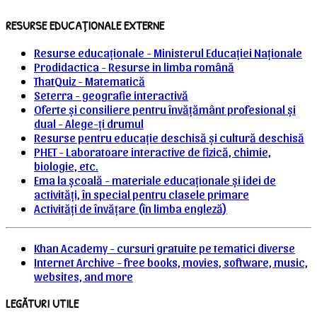
RESURSE EDUCAȚIONALE EXTERNE
Resurse educaționale - Ministerul Educației Naționale
Prodidactica - Resurse in limba română
ThatQuiz - Matematică
Seterra - geografie interactivă
Oferte și consiliere pentru învățământ profesional și
dual - Alege-ți drumul
Resurse pentru educație deschisă și cultură deschisă
PHET - Laboratoare interactive de fizică, chimie,
biologie, etc.
Ema la școală - materiale educaționale și idei de
activități, în special pentru clasele primare
Activități de învățare (în limba engleză)
Khan Academy - cursuri gratuite pe tematici diverse
Internet Archive - free books, movies, software, music,
websites, and more
LEGĂTURI UTILE