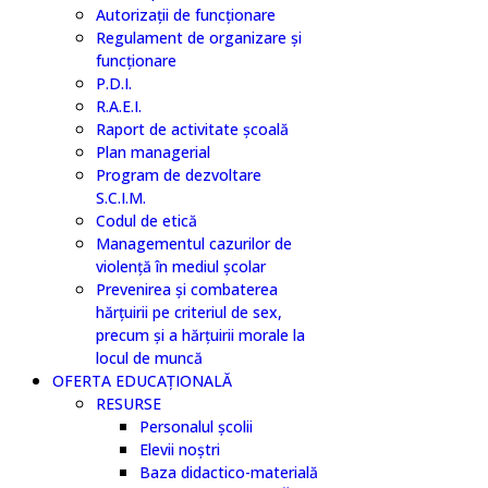
Autorizații de funcționare
Regulament de organizare și
funcționare
P.D.I.
R.A.E.I.
Raport de activitate școală
Plan managerial
Program de dezvoltare
S.C.I.M.
Codul de etică
Managementul cazurilor de
violență în mediul școlar
Prevenirea și combaterea
hărțuirii pe criteriul de sex,
precum și a hărțuirii morale la
locul de muncă
OFERTA EDUCAȚIONALĂ
RESURSE
Personalul școlii
Elevii noștri
Baza didactico-materială