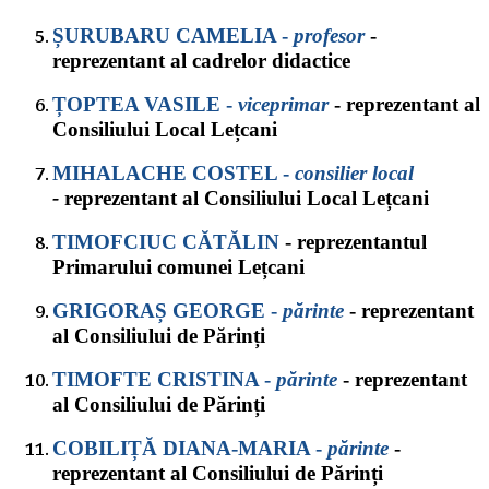
ȘURUBARU CAMELIA
-
profesor
-
reprezentant al cadrelor didactice
ȚOPTEA VASILE
-
viceprimar
- reprezentant al
Consiliului Local Lețcani
MIHALACHE COSTEL
-
consilier local
-
reprezentant al Consiliului Local Lețcani
TIMOFCIUC CĂTĂLIN
- reprezentantul
Primarului comunei Lețcani
GRIGORAȘ GEORGE
-
părinte
- reprezentant
al Consiliului de Părinți
TIMOFTE CRISTINA
-
părinte
- reprezentant
al Consiliului de Părinți
COBILIȚĂ DIANA-MARIA
-
părinte
-
reprezentant al Consiliului de Părinți