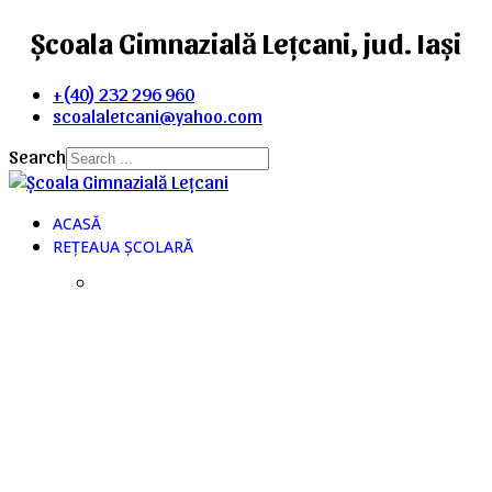
Școala Gimnazială Lețcani, jud. Iași
+(40) 232 296 960
scoalaletcani@yahoo.com
Search
ACASĂ
REȚEAUA ȘCOLARĂ
DIN ANUL ȘCOLAR
2018-2019
LA NIVELUL
COMUNEI LEȚCANI EXISTĂ
O SINGURĂ
UNITATE ȘCOLARĂ CU PERSONALITATE
JURIDICĂ, CU PATRU STRUCTURI
ARONDATE.
Ordinul M.E.N. nr. 3934 din 8.06.2018,
Adresa nr. 6320/28.06.2018,
Decizia Inspectorului Școlar General al ISJ Iași nr
247/25.06.2018.