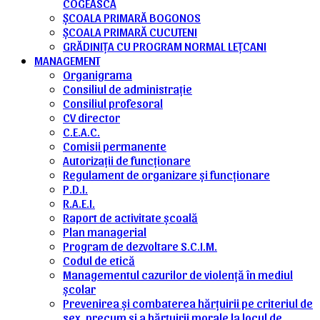
COGEASCA
ȘCOALA PRIMARĂ BOGONOS
ȘCOALA PRIMARĂ CUCUTENI
GRĂDINIȚA CU PROGRAM NORMAL LEȚCANI
MANAGEMENT
Organigrama
Consiliul de administrație
Consiliul profesoral
CV director
C.E.A.C.
Comisii permanente
Autorizații de funcționare
Regulament de organizare și funcționare
P.D.I.
R.A.E.I.
Raport de activitate școală
Plan managerial
Program de dezvoltare S.C.I.M.
Codul de etică
Managementul cazurilor de violență în mediul
școlar
Prevenirea și combaterea hărțuirii pe criteriul de
sex, precum și a hărțuirii morale la locul de