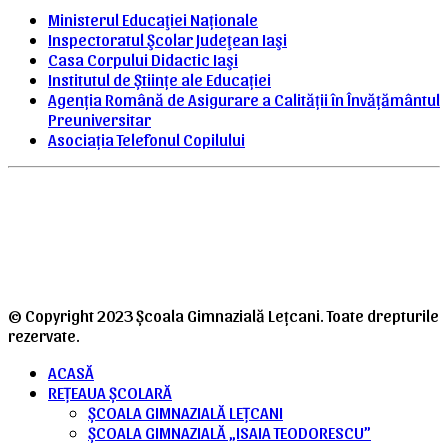
Ministerul Educaţiei Naționale
Inspectoratul Şcolar Judeţean Iaşi
Casa Corpului Didactic Iaşi
Institutul de Științe ale Educației
Agenția Română de Asigurare a Calității în Învățământul
Preuniversitar
Asociația Telefonul Copilului
MANUALE DIGITALE
PAGINA FACEBOOK
STAȚIA METEO LEȚCANI
© Copyright 2023 Școala Gimnazială Lețcani. Toate drepturile
rezervate.
ACASĂ
REȚEAUA ȘCOLARĂ
ȘCOALA GIMNAZIALĂ LEȚCANI
ȘCOALA GIMNAZIALĂ „ISAIA TEODORESCU”