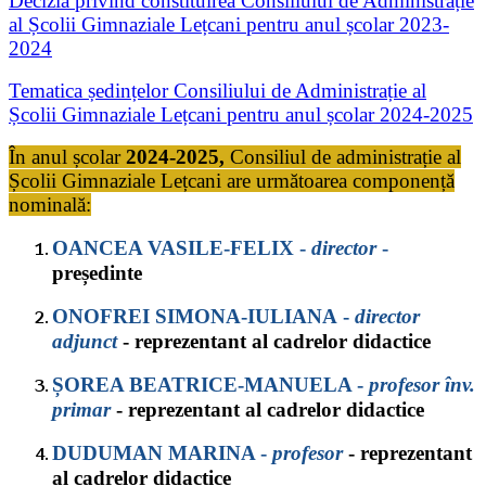
Decizia privind constituirea Consiliului de Administrație
al Școlii Gimnaziale Lețcani pentru anul școlar 2023-
2024
Tematica ședințelor Consiliului de Administrație al
Școlii Gimnaziale Lețcani pentru anul școlar 2024-2025
În anul școlar
2024-2025,
Consiliul de administrație al
Școlii Gimnaziale Lețcani are următoarea componență
nominală:
OANCEA VASILE-FELIX
-
director
-
președinte
ONOFREI SIMONA-IULIANA
-
director
adjunct
- reprezentant al cadrelor didactice
ȘOREA BEATRICE-MANUELA
-
profesor înv.
primar
- reprezentant al cadrelor didactice
DUDUMAN MARINA
-
profesor
-
reprezentant
al cadrelor didactice