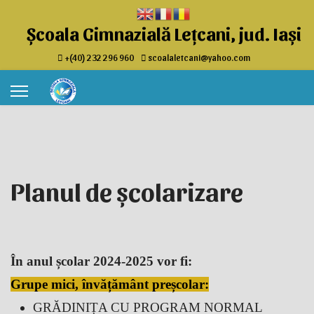
Școala Gimnazială Lețcani, jud. Iași
+(40) 232 296 960
scoalaletcani@yahoo.com
Planul de școlarizare
În anul școlar
2024-2025
vor fi:
Grupe mici, învățământ preșcolar:
GRĂDINIȚA CU PROGRAM NORMAL