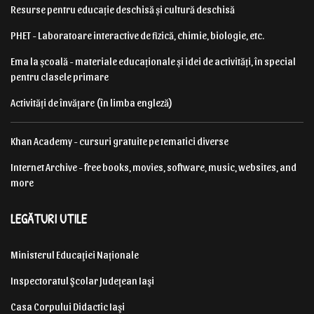
Resurse pentru educație deschisă și cultură deschisă
PHET - Laboratoare interactive de fizică, chimie, biologie, etc.
Ema la școală - materiale educaționale și idei de activități, în special
pentru clasele primare
Activități de învățare (în limba engleză)
Khan Academy - cursuri gratuite pe tematici diverse
Internet Archive - free books, movies, software, music, websites, and
more
LEGĂTURI UTILE
Ministerul Educaţiei Naționale
Inspectoratul Şcolar Judeţean Iaşi
Casa Corpului Didactic Iaşi