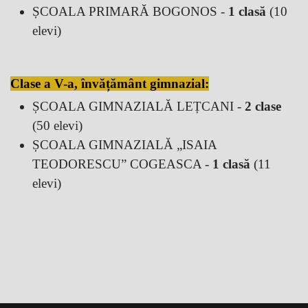
ȘCOALA PRIMARĂ BOGONOS -
1 clasă
(10
elevi)
Clase a V-a, învățământ gimnazial:
ȘCOALA GIMNAZIALĂ LEȚCANI -
2 clase
(50 elevi)
ȘCOALA GIMNAZIALĂ „ISAIA
TEODORESCU” COGEASCA -
1 clasă
(11
elevi)